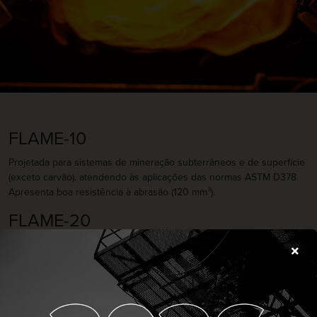
FLAME-10
Projetada para sistemas de mineração subterrâneos e de superfície
(exceto carvão), atendendo às aplicações das normas ASTM D378.
Apresenta boa resistência à abrasão (120 mm³).
FLAME-20
Cobertura desenvolvida para sistemas de superfície e subterrâneos
(exceto carvão). Suporta materiais com temperaturas de até 100 °C.
Atende às normas ASTM D378.