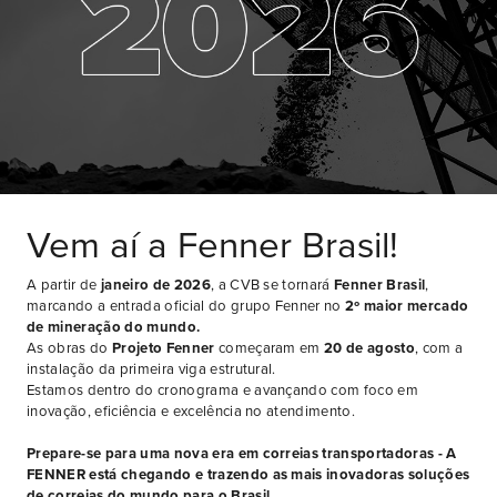
Solicite seu
Orçamento
Preencha o formulário agora
Vem aí a Fenner Brasil!
A partir de
janeiro de 2026
, a CVB se tornará
Fenner Brasil
,
marcando a entrada oficial do grupo Fenner no
2º maior mercado
de mineração do mundo.
As obras do
Projeto Fenner
começaram em
20 de agosto
, com a
instalação da primeira viga estrutural.
Estamos dentro do cronograma e avançando com foco em
inovação, eficiência e excelência no atendimento.
Prepare-se para uma nova era em correias transportadoras - A
FENNER está chegando e trazendo as mais inovadoras soluções
Copyright © 2026 ConVeyBelts. All Rights Reserved.
Privacidade
/
Política de cookies
de correias do mundo para o Brasil.