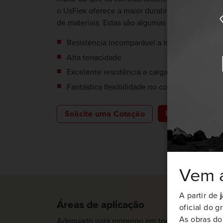
o UsFlex oferece a maior durabilidade, mesmo 
de materiais. Estas são algumas das característ
Resistência incomparável a impactos, rasgos,
Alta tenacidade
Excelente resistência a cargas elevadas
Fantástica flexibilidade no contato com os t
Fazer o downlo
Solicite uma Cotação
Vem a
A partir de
Áreas de aplicação
oficial do 
As obras d
Adequado para emprego em todas as áreas,