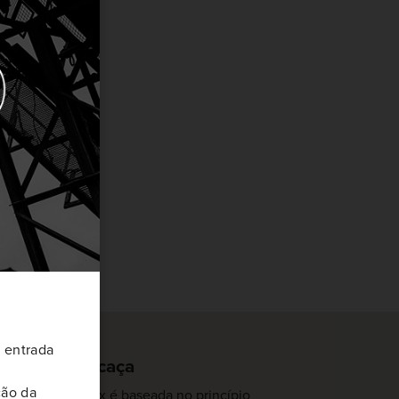
 entrada
ojeto da carcaça
ção da
arcaça do UsFlex é baseada no princípio