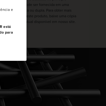
raight Warp” e pode ser fornecida em uma
ência e
são de lona única ou dupla. Para obter mais
ormações sobre este produto, baixe uma cópia
folha de dados atual disponível em nosso site.
R está
do para