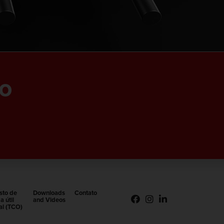
to
sto de
Downloads
Contato
a útil
and Videos
tal (TCO)