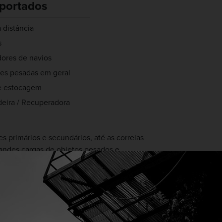
portados
 distância
s
ores de navios
es pesadas em geral
de estocagem
eira / Recuperadora
 primários e secundários, até as correias
randes cargas de objetos pesados e
 ficar presos. Em casos extremos, as
questão de semanas ou meses. A solução da
istência ao rasgo longitudinal cinco vezes
valente, devido ao seu design exclusivo do
e resistência a impactos até três vezes
Esta resistência incomparável significa que