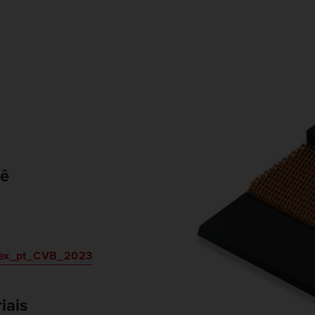
cê
lex_pt_CVB_2023
iais