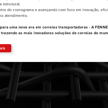
a estrutural.
à ruptura de 245 até 1800 PIW e com larguras de
“St
tro do cronograma e avançando com foco em inovação, efici
762 até 2.200mm. As correias UsFlex podem ser
ver
no atendimento.
el e
fornecidas com todos os compostos disponíveis
inf
em nosso catálogo. Podem ser encomendadas
da 
 para uma nova era em correias transportadoras - A FENNE
com outras resistências à ruptura. Disponíveis em
 trazendo as mais inovadoras soluções de correias do mun
larguras de 762mm a 2.200mm.
ais