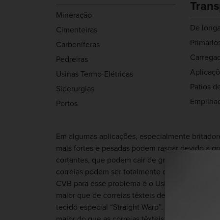
Trans
Mineração
De longa
Cimenteiras
Primário
Carboníferas
Carregad
Pedreiras
Aplicaçõ
Usinas Termo-Elétricas
Patios 
Siderurgias
Empilhad
Portos
Em algumas aplicações, especialmente britadores
mais fortes e pesadas podem rasgar devido a g
cortantes, que podem cair de grandes alturas ou
correias podem ser totalmente destruídas em 
CVB para esse problema é o UsFlex, que tem res
maior que de correias têxteis de qualidade equi
tecido especial “Straight Warp”. A UsFlex oferec
maior do que as correias têxteis convencionais. 