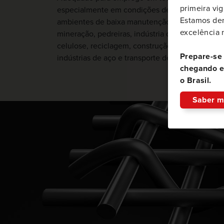
primeira vig
especialmente em condições de alto impacto e
Estamos den
ambientes de baixa manutenção, incluindo
excelência 
mineração, pedreiras, indústria de madeira, pap
celulose, reciclagem, construção de estradas e
Prepare-se
indústrias de aço e transporte de mercadorias.
chegando e
o Brasil.
Saber m