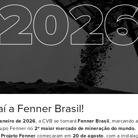
nas condições mais adversas de transporte
icas mais importantes do UsFlex:
 cortes e desgaste
ambores.
ad do arquivo
í a Fenner Brasil!
janeiro de 2026
, a CVB se tornará
Fenner Brasil
, marcando a
Disponibilidade
Pr
grupo Fenner no
2º maior mercado de mineração do mundo.
o
Projeto Fenner
começaram em
20 de agosto
, com a instala
UsFlex está disponível com valores de resistências
A c